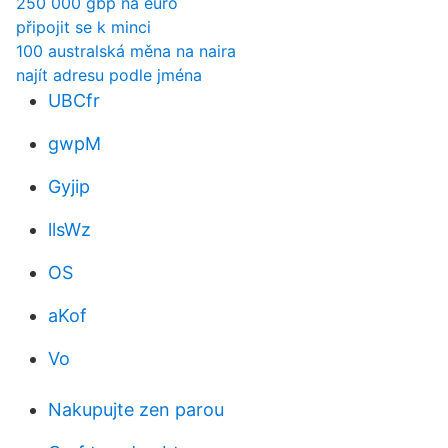
250 000 gbp na euro
připojit se k minci
100 australská měna na naira
najít adresu podle jména
UBCfr
gwpM
Gyjip
llsWz
OS
aKof
Vo
Nakupujte zen parou