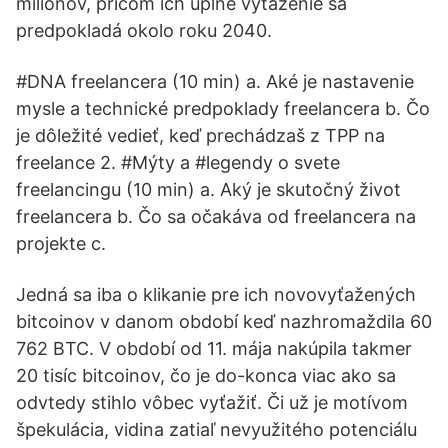
miliónov, pričom ich úplné vyťaženie sa
predpokladá okolo roku 2040.
#DNA freelancera (10 min) a. Aké je nastavenie
mysle a technické predpoklady freelancera b. Čo
je dôležité vedieť, keď prechádzaš z TPP na
freelance 2. #Mýty a #legendy o svete
freelancingu (10 min) a. Aký je skutočný život
freelancera b. Čo sa očakáva od freelancera na
projekte c.
Jedná sa iba o klikanie pre ich novovyťažených
bitcoinov v danom období keď nazhromaždila 60
762 BTC. V období od 11. mája nakúpila takmer
20 tisíc bitcoinov, čo je do-konca viac ako sa
odvtedy stihlo vôbec vyťažiť. Či už je motívom
špekulácia, vidina zatiaľ nevyužitého potenciálu