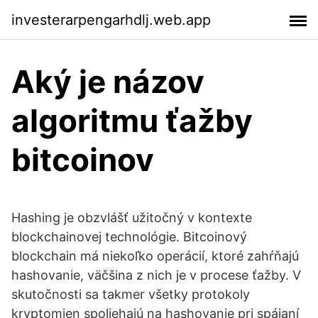
investerarpengarhdlj.web.app
Aký je názov
algoritmu ťažby
bitcoinov
Hashing je obzvlášť užitočný v kontexte
blockchainovej technológie. Bitcoinový
blockchain má niekoľko operácií, ktoré zahŕňajú
hashovanie, väčšina z nich je v procese ťažby. V
skutočnosti sa takmer všetky protokoly
kryptomien spoliehajú na hashovanie pri spájaní