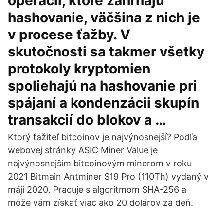
operácií, ktoré zahŕňajú
hashovanie, väčšina z nich je
v procese ťažby. V
skutočnosti sa takmer všetky
protokoly kryptomien
spoliehajú na hashovanie pri
spájaní a kondenzácii skupín
transakcií do blokov a …
Ktorý ťažiteľ bitcoinov je najvýnosnejší? Podľa
webovej stránky ASIC Miner Value je
najvýnosnejším bitcoinovým minerom v roku
2021 Bitmain Antminer S19 Pro (110Th) vydaný v
máji 2020. Pracuje s algoritmom SHA-256 a
môže vám získať viac ako 20 dolárov za deň.