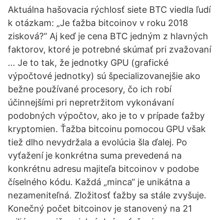
Aktuálna hašovacia rýchlosť siete BTC viedla ľudí
k otázkam: „Je ťažba bitcoinov v roku 2018
zisková?“ Aj keď je cena BTC jedným z hlavných
faktorov, ktoré je potrebné skúmať pri zvažovaní
… Je to tak, že jednotky GPU (grafické
výpočtové jednotky) sú špecializovanejšie ako
bežne používané procesory, čo ich robí
účinnejšími pri nepretržitom vykonávaní
podobných výpočtov, ako je to v prípade ťažby
kryptomien. Ťažba bitcoinu pomocou GPU však
tiež dlho nevydržala a evolúcia šla ďalej. Po
vyťažení je konkrétna suma prevedená na
konkrétnu adresu majiteľa bitcoinov v podobe
číselného kódu. Každá „minca“ je unikátna a
nezameniteľná. Zložitosť ťažby sa stále zvyšuje.
Konečný počet bitcoinov je stanovený na 21