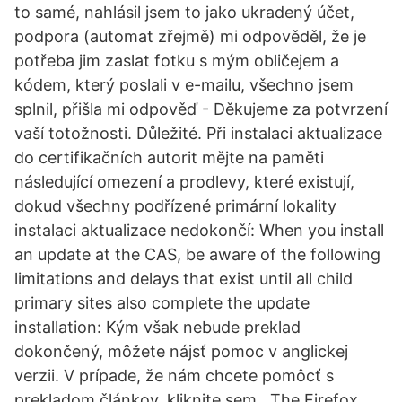
to samé, nahlásil jsem to jako ukradený účet,
podpora (automat zřejmě) mi odpověděl, že je
potřeba jim zaslat fotku s mým obličejem a
kódem, který poslali v e-mailu, všechno jsem
splnil, přišla mi odpověď - Děkujeme za potvrzení
vaší totožnosti. Důležité. Při instalaci aktualizace
do certifikačních autorit mějte na paměti
následující omezení a prodlevy, které existují,
dokud všechny podřízené primární lokality
instalaci aktualizace nedokončí: When you install
an update at the CAS, be aware of the following
limitations and delays that exist until all child
primary sites also complete the update
installation: Kým však nebude preklad
dokončený, môžete nájsť pomoc v anglickej
verzii. V prípade, že nám chcete pomôcť s
prekladom článkov, kliknite sem . The Firefox