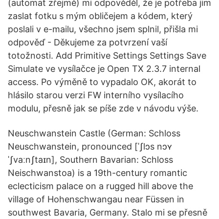
(automat zřejmě) mi odpověděl, že je potřeba jim
zaslat fotku s mým obličejem a kódem, který
poslali v e-mailu, všechno jsem splnil, přišla mi
odpověď - Děkujeme za potvrzení vaší
totožnosti. Add Primitive Settings Settings Save
Simulate ve vysílačce je Open TX 2.3.7 internal
access. Po výměně to vypadalo OK, akorát to
hlásilo starou verzi FW interního vysílacího
modulu, přesně jak se píše zde v návodu výše.
Neuschwanstein Castle (German: Schloss
Neuschwanstein, pronounced [ˈʃlɔs nɔʏ
ˈʃvaːnʃtaɪn], Southern Bavarian: Schloss
Neischwanstoa) is a 19th-century romantic
eclecticism palace on a rugged hill above the
village of Hohenschwangau near Füssen in
southwest Bavaria, Germany. Stalo mi se přesně