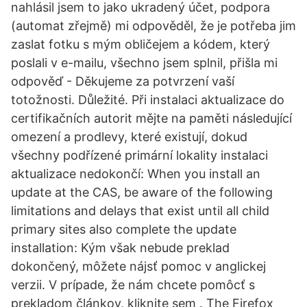
nahlásil jsem to jako ukradený účet, podpora
(automat zřejmě) mi odpověděl, že je potřeba jim
zaslat fotku s mým obličejem a kódem, který
poslali v e-mailu, všechno jsem splnil, přišla mi
odpověď - Děkujeme za potvrzení vaší
totožnosti. Důležité. Při instalaci aktualizace do
certifikačních autorit mějte na paměti následující
omezení a prodlevy, které existují, dokud
všechny podřízené primární lokality instalaci
aktualizace nedokončí: When you install an
update at the CAS, be aware of the following
limitations and delays that exist until all child
primary sites also complete the update
installation: Kým však nebude preklad
dokončený, môžete nájsť pomoc v anglickej
verzii. V prípade, že nám chcete pomôcť s
prekladom článkov, kliknite sem . The Firefox