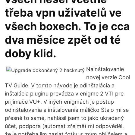
třeba vpn uživatelů ve
všech boxech. To je cca
dva měsíce zpět od té
doby klid.
Nainštalovanie
novej verzie Cool
TV Guide. V tomto návode je odinštalácia a
inštalácia pluginu prevádza v enigme 2 VTI pre
prijímače VU+. V iných enigmách je postup
odinštalovania a inštalovania máličko Stalo mi se
přesně to samé, nahlásil jsem to jako ukradený
účet, podpora (automat zřejmě) mi odpověděl,
že je potřeba jim zaslat fotku s mým obličejem a