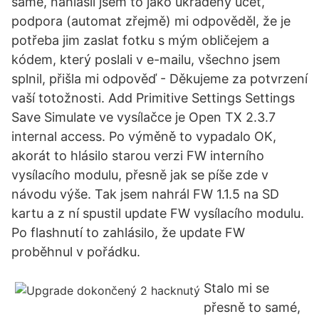
samé, nahlásil jsem to jako ukradený účet,
podpora (automat zřejmě) mi odpověděl, že je
potřeba jim zaslat fotku s mým obličejem a
kódem, který poslali v e-mailu, všechno jsem
splnil, přišla mi odpověď - Děkujeme za potvrzení
vaší totožnosti. Add Primitive Settings Settings
Save Simulate ve vysílačce je Open TX 2.3.7
internal access. Po výměně to vypadalo OK,
akorát to hlásilo starou verzi FW interního
vysílacího modulu, přesně jak se píše zde v
návodu výše. Tak jsem nahrál FW 1.1.5 na SD
kartu a z ní spustil update FW vysílacího modulu.
Po flashnutí to zahlásilo, že update FW
proběhnul v pořádku.
Stalo mi se
přesně to samé,