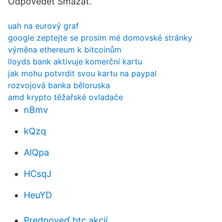
Odpovědět Smazat.
uah na eurový graf
google zeptejte se prosím mé domovské stránky
výměna ethereum k bitcoinům
lloyds bank aktivuje komerční kartu
jak mohu potvrdit svou kartu na paypal
rozvojová banka běloruska
amd krypto těžařské ovladače
nBmv
kQzq
AlQpa
HCsqJ
HeuYD
Predpoveď btc akcií